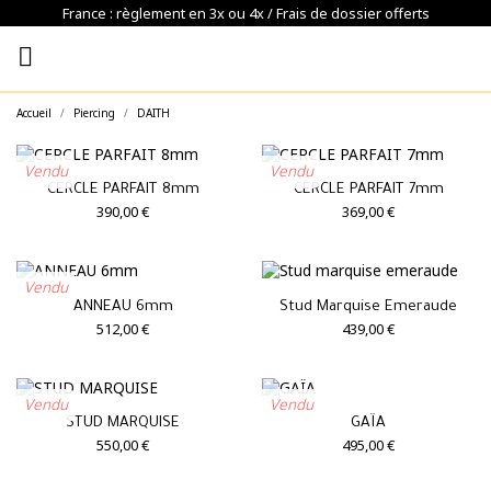
France : règlement en 3x ou 4x / Frais de dossier offerts

Accueil
Piercing
DAITH
Vendu
Vendu
CERCLE PARFAIT 8mm
CERCLE PARFAIT 7mm
390,00 €
369,00 €
Vendu
ANNEAU 6mm
Stud Marquise Emeraude
512,00 €
439,00 €
Vendu
Vendu
STUD MARQUISE
GAÏA
550,00 €
495,00 €