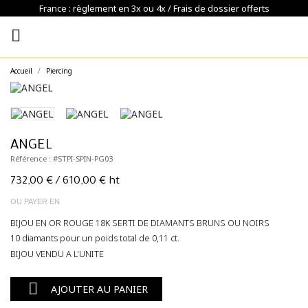
France : règlement en 3x ou 4x / Frais de dossier offerts

Accueil
Piercing
ANGEL
Référence : #STPI-SPIN-PG03
732,00 €
/ 610,00 € ht
OU PAYER EN
BIJOU EN OR ROUGE 18K SERTI DE DIAMANTS BRUNS OU NOIRS
10 diamants pour un poids total de 0,11 ct.
BIJOU VENDU A L'UNITE

AJOUTER AU PANIER