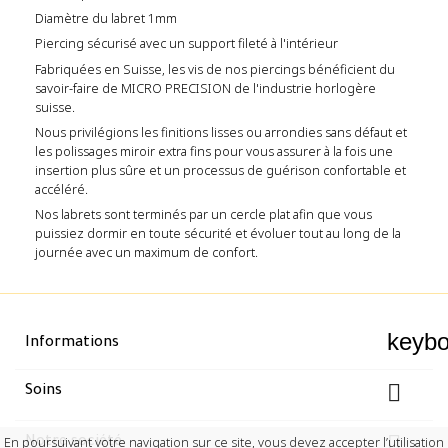
Diamètre du labret 1mm
Piercing sécurisé avec un support fileté à l'intérieur
Fabriquées en Suisse, les vis de nos piercings bénéficient du
savoir-faire de MICRO PRECISION de l'industrie horlogère
suisse.
Nous privilégions les finitions lisses ou arrondies sans défaut et
les polissages miroir extra fins pour vous assurer à la fois une
insertion plus sûre et un processus de guérison confortable et
accéléré.
Nos labrets sont terminés par un cercle plat afin que vous
puissiez dormir en toute sécurité et évoluer tout au long de la
journée avec un maximum de confort.
keyb
Informations

Soins

En poursuivant votre navigation sur ce site, vous devez accepter l’utilisation
Notre société